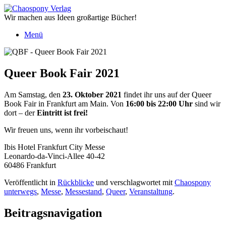
Zum
Inhalt
Wir machen aus Ideen großartige Bücher!
springen
Menü
Queer Book Fair 2021
Am Samstag, den
23. Oktober 2021
findet ihr uns auf der Queer
Book Fair in Frankfurt am Main. Von
16:00 bis 22:00 Uhr
sind wir
dort – der
Eintritt ist frei!
Wir freuen uns, wenn ihr vorbeischaut!
Ibis Hotel Frankfurt City Messe
Leonardo-da-Vinci-Allee 40-42
60486 Frankfurt
Veröffentlicht in
Rückblicke
und verschlagwortet mit
Chaospony
unterwegs
,
Messe
,
Messestand
,
Queer
,
Veranstaltung
.
Beitragsnavigation