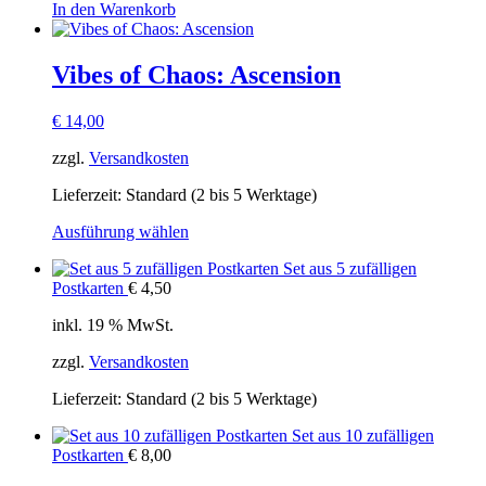
In den Warenkorb
Vibes of Chaos: Ascension
€
14,00
zzgl.
Versandkosten
Lieferzeit:
Standard (2 bis 5 Werktage)
Dieses
Ausführung wählen
Produkt
Set aus 5 zufälligen
weist
Postkarten
€
4,50
mehrere
Varianten
inkl. 19 % MwSt.
auf.
Die
zzgl.
Versandkosten
Optionen
können
Lieferzeit:
Standard (2 bis 5 Werktage)
auf
der
Set aus 10 zufälligen
Produktseite
Postkarten
€
8,00
gewählt
werden