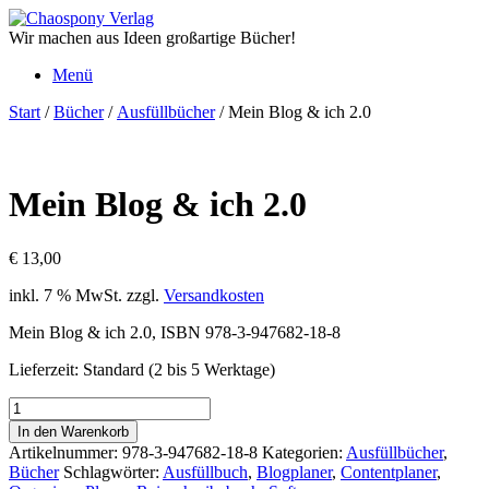
Zum
Inhalt
Wir machen aus Ideen großartige Bücher!
springen
Menü
Start
/
Bücher
/
Ausfüllbücher
/ Mein Blog & ich 2.0
Mein Blog & ich 2.0
€
13,00
inkl. 7 % MwSt.
zzgl.
Versandkosten
Mein Blog & ich 2.0, ISBN 978-3-947682-18-8
Lieferzeit:
Standard (2 bis 5 Werktage)
Mein
Blog
In den Warenkorb
&
Artikelnummer:
978-3-947682-18-8
Kategorien:
Ausfüllbücher
,
ich
Bücher
Schlagwörter:
Ausfüllbuch
,
Blogplaner
,
Contentplaner
,
2.0